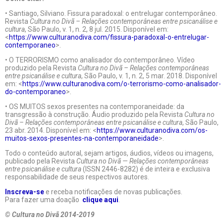
• Santiago, Silviano. Fissura paradoxal: o entrelugar contemporâneo.
Revista
Cultura no Divã – Relações contemporâneas entre psicanálise e
cultura
, São Paulo, v. 1, n. 2, 8 jul. 2015. Disponível em:
<
https://www.culturanodiva.com/fissura-paradoxal-o-entrelugar-
contemporaneo
>.
• O TERRORISMO como analisador do contemporâneo. Vídeo
produzido pela Revista
Cultura no Divã – Relações contemporâneas
entre psicanálise e cultura
, São Paulo, v. 1, n. 2, 5 mar. 2018. Disponível
em: <
https://www.culturanodiva.com/o-terrorismo-como-analisador-
do-contemporaneo
>.
• OS MUITOS sexos presentes na contemporaneidade: da
transgressão à construção. Áudio produzido pela Revista
Cultura no
Divã – Relações contemporâneas entre psicanálise e cultura
, São Paulo,
23 abr. 2014. Disponível em: <
https://www.culturanodiva.com/os-
muitos-sexos-presentes-na-contemporaneidade
>.
Todo o conteúdo autoral, sejam artigos, áudios, vídeos ou imagens,
publicado pela Revista
Cultura no Divã — Relações contemporâneas
entre psicanálise e cultura
(ISSN 2446-8282) é de inteira e exclusiva
responsabilidade de seus respectivos autores.
Inscreva-se
e receba notificações de novas publicações.
Para fazer uma doação
clique aqui
.
© Cultura no Divã 2014-2019