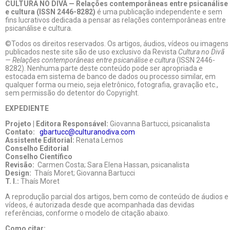
CULTURA NO DIVÃ — Relações contemporâneas entre psicanálise
e cultura (ISSN 2446-8282)
é uma publicação independente e sem
fins lucrativos dedicada a pensar as relações contemporâneas entre
psicanálise e cultura.
©Todos os direitos reservados. Os artigos, áudios, vídeos ou imagens
publicados neste site são de uso exclusivo da Revista
Cultura no Divã
— Relações contemporâneas entre psicanálise e cultura
(ISSN 2446-
8282). Nenhuma parte deste conteúdo pode ser apropriada e
estocada em sistema de banco de dados ou processo similar, em
qualquer forma ou meio, seja eletrônico, fotografia, gravação etc.,
sem permissão do detentor do Copyright.
EXPEDIENTE
Projeto | Editora Responsável:
Giovanna Bartucci, psicanalista
Contato:
gbartucc@culturanodiva.com
Assistente Editorial:
Renata Lemos
Conselho Editorial
Conselho Científico
Revisão:
Carmen Costa; Sara Elena Hassan, psicanalista
Design:
Thaís Moret; Giovanna Bartucci
T. I.:
Thaís Moret
A reprodução parcial dos artigos, bem como de conteúdo de áudios e
vídeos, é autorizada desde que acompanhada das devidas
referências, conforme o modelo de citação abaixo.
Como citar: