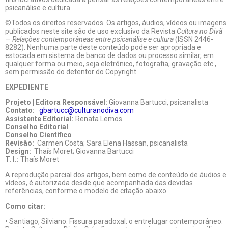
psicanálise e cultura.
©Todos os direitos reservados. Os artigos, áudios, vídeos ou imagens
publicados neste site são de uso exclusivo da Revista
Cultura no Divã
— Relações contemporâneas entre psicanálise e cultura
(ISSN 2446-
8282). Nenhuma parte deste conteúdo pode ser apropriada e
estocada em sistema de banco de dados ou processo similar, em
qualquer forma ou meio, seja eletrônico, fotografia, gravação etc.,
sem permissão do detentor do Copyright.
EXPEDIENTE
Projeto | Editora Responsável:
Giovanna Bartucci, psicanalista
Contato:
gbartucc@culturanodiva.com
Assistente Editorial:
Renata Lemos
Conselho Editorial
Conselho Científico
Revisão:
Carmen Costa; Sara Elena Hassan, psicanalista
Design:
Thaís Moret; Giovanna Bartucci
T. I.:
Thaís Moret
A reprodução parcial dos artigos, bem como de conteúdo de áudios e
vídeos, é autorizada desde que acompanhada das devidas
referências, conforme o modelo de citação abaixo.
Como citar:
• Santiago, Silviano. Fissura paradoxal: o entrelugar contemporâneo.