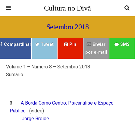
Cultura no Divã
Setembro 2018
Compartilhar
Tweet
Pin
Enviar
SMS
por e-mail
Volume 1 – Número 8 – Setembro 2018
Sumário
ㅤㅤ ㅤㅤ
ㅤㅤ ㅤㅤ ㅤㅤ
3
A Borda Como Centro: Psicanálise e Espaço
Público
(vídeo)
Jorge Broide