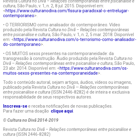
Revista
Cultura no Divã – Relações contemporâneas entre psicanálise e
cultura
, São Paulo, v. 1, n. 2, 8 jul. 2015. Disponível em:
<
https://www.culturanodiva.com/fissura-paradoxal-o-entrelugar-
contemporaneo
>.
• O TERRORISMO como analisador do contemporâneo. Vídeo
produzido pela Revista
Cultura no Divã – Relações contemporâneas
entre psicanálise e cultura
, São Paulo, v. 1, n. 2, 5 mar. 2018. Disponível
em: <
https://www.culturanodiva.com/o-terrorismo-como-analisador-
do-contemporaneo
>.
• OS MUITOS sexos presentes na contemporaneidade: da
transgressão à construção. Áudio produzido pela Revista
Cultura no
Divã – Relações contemporâneas entre psicanálise e cultura
, São Paulo,
23 abr. 2014. Disponível em: <
https://www.culturanodiva.com/os-
muitos-sexos-presentes-na-contemporaneidade
>.
Todo o conteúdo autoral, sejam artigos, áudios, vídeos ou imagens,
publicado pela Revista
Cultura no Divã — Relações contemporâneas
entre psicanálise e cultura
(ISSN 2446-8282) é de inteira e exclusiva
responsabilidade de seus respectivos autores.
Inscreva-se
e receba notificações de novas publicações.
Para fazer uma doação
clique aqui
.
© Cultura no Divã 2014-2019
Revista
Cultura no Divã – Relações contemporâneas entre psicanálise e
cultura
(ISSN 2446-8282)